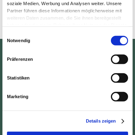
soziale Medien, Werbung und Analysen weiter. Unsere
Partner führen diese Informationen möglicherweise mit
weiteren Daten zusammen, die Sie ihnen bereitgestellt
haben oder die sie im Rahmen Ihrer Nutzung der Dienste
gesammelt haben.
Einwilligungsauswahl
Notwendig
Anschrift
Präferenzen
Haus Waldblick
Inh.: Bärbel Neumann
Statistiken
Feldweg 15
34298 Helsa – Wickenrode
Marketing
Kontakt
Details zeigen
Tel.: +49 (0) 5604 915336
Fax: +49 (0) 5604 915337