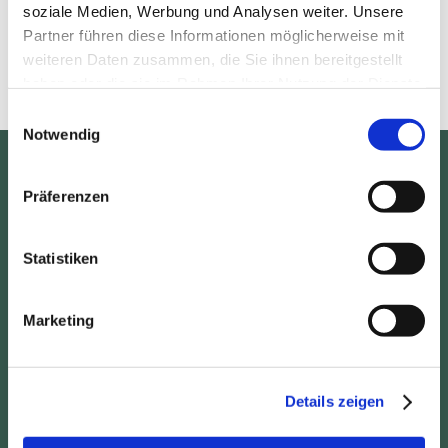
soziale Medien, Werbung und Analysen weiter. Unsere
Partner führen diese Informationen möglicherweise mit
weiteren Daten zusammen, die Sie ihnen bereitgestellt
haben oder die sie im Rahmen Ihrer Nutzung der Dienste
gesammelt haben.
Einwilligungsauswahl
Notwendig
Anschrift
Präferenzen
Haus Waldblick
Inh.: Bärbel Neumann
Statistiken
Feldweg 15
34298 Helsa – Wickenrode
Marketing
Kontakt
Details zeigen
Tel.: +49 (0) 5604 915336
Fax: +49 (0) 5604 915337